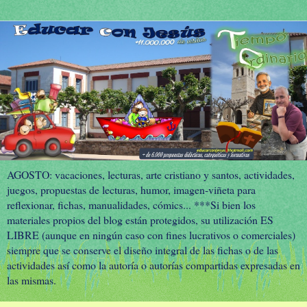
AGOSTO: vacaciones, lecturas, arte cristiano y santos, actividades,
juegos, propuestas de lecturas, humor, imagen-viñeta para
reflexionar, fichas, manualidades, cómics... ***Si bien los
materiales propios del blog están protegidos, su utilización ES
LIBRE (aunque en ningún caso con fines lucrativos o comerciales)
siempre que se conserve el diseño integral de las fichas o de las
actividades así como la autoría o autorías compartidas expresadas en
las mismas.